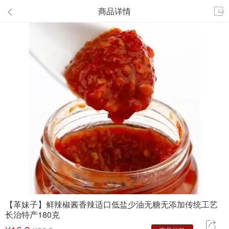
商品详情


振兴先锋 1873***4508 购买了
[同大助农］[限御东校区]【名沙】沙琪玛经济实惠松软香甜坚果营养430g
振兴先锋 1563***7878 购买了
【限御东校区】【白先生】杏糕果糕鲜甜酸爽软糯适口随时享用80克
振兴先锋 1563***7878 购买了
【限御东校区】【白先生】杏糕果糕鲜甜酸爽软糯适口随时享用80克
振兴先锋 1853***6677 购买了
【同大助农限御东校区】【西丛】阳高杏脯酸甜适口经济实惠无添加230克
振兴先锋 1983***2171 购买了
【同大助农】【御东校区】云冈特产 熔岩杏脯 软糯香甜果脯 230g袋
振兴先锋 1572***4838 购买了
（同大助农）（限御东校区）西丛杏脯
振兴先锋 1572***4838 购买了
（同大助农）（限御东校区）西丛杏脯
振兴先锋 1572***4838 购买了
（同大助农）（限御东校区）西丛杏脯
振兴先锋 1572***4838 购买了
（同大助农）（限御东校区）西丛杏脯
【革妹子】鲜辣椒酱香辣适口低盐少油无糖无添加传统工艺
长治特产180克
振兴先锋 1375***5293 购买了
【限御东校区】【百素珍】鹿茸菇脆香酥可口罐装/袋装
