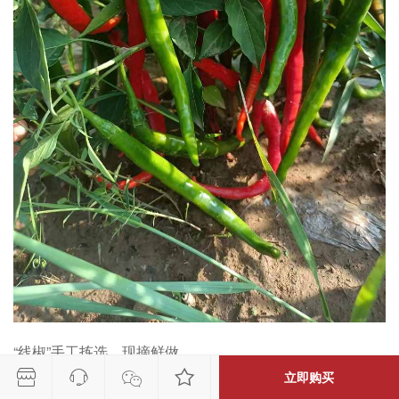
“线椒”手工拣选，现摘鲜做。




立即购买
传统工艺，最大限度地保留了食材原本的营养价值和口感。