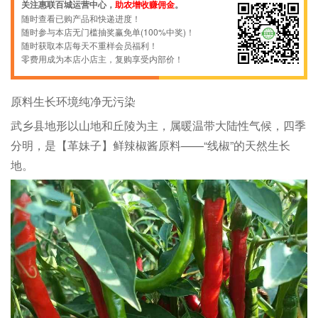
振兴先锋 1563***7878 购买了
关注惠联百城运营中心，
助农增收赚佣金
。
【限御东校区】【白先生】杏糕果糕鲜甜酸爽软糯适口随时享用80克
随时查看已购产品和快递进度！
随时参与本店无门槛抽奖赢免单(100%中奖)！
随时获取本店每天不重样会员福利！
零费用成为本店小店主，复购享受内部价！
原料生长环境纯净无污染
武乡县地形以山地和丘陵为主，属暖温带大陆性气候，四季
分明，是【革妹子】鲜辣椒酱原料——“线椒”的天然生长
地。