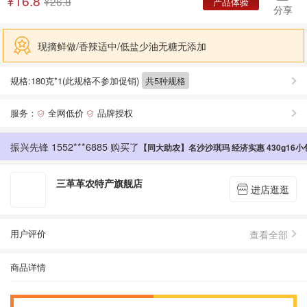
¥
16.8
¥26.8
振兴先锋 1890***8010 购买了
分享
【名沙】名沙沙琪玛 松软可口 坚果营养 经济实惠 430克
振兴先锋 1890***8010 购买了
【名沙】名沙沙琪玛 松软可口 坚果营养 经济实惠 430克
现摘鲜做/香辣适中/低盐少油无糖无添加
振兴先锋 1552***6885 购买了
【同大助农】名沙沙琪玛 经济实惠 430g16小
规格:180克*1(此规格不参加促销)
共5种规格
振兴先锋 1552***6885 购买了
【同大助农】名沙沙琪玛 经济实惠 430g16小
服务：
全网低价
品牌授权


振兴先锋 1558***3066 购买了
【同大助农】名沙沙琪玛 经济实惠 430g16小
振兴先锋 1552***6885 购买了
【同大助农】名沙沙琪玛 经济实惠 430g16小
振兴先锋 1523***9869 购买了
【名沙】沙琪玛松软香甜，坚果营养 健康零食，营养丰富 独立包装，新鲜卫生
三革革农特产旗舰店
进店逛逛

振兴先锋 1551***2694 购买了
【同大助农】名沙沙琪玛 经济实惠 430g16小
振兴先锋 1551***2694 购买了
【同大助农】名沙沙琪玛 经济实惠 430g16小
查看全部
用户评价
振兴先锋 1552***4770 购买了
【同大助农限御东校区】【西丛】阳高杏脯酸甜适口经济实惠无添加230克
商品详情
振兴先锋 1873***4508 购买了
[同大助农］[限御东校区]【名沙】沙琪玛经济实惠松软香甜坚果营养430g