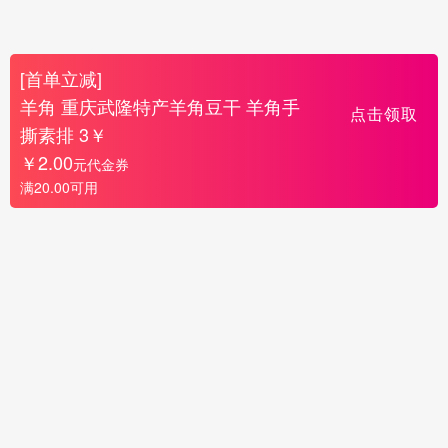
[首单立减]
羊角 重庆武隆特产羊角豆干 羊角手
点击领取
撕素排 3￥
￥2.00
元代金券
满20.00可用