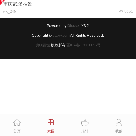
重庆武隆胜景
wx_245
9251
Powered by
Discuz!
X3.2
Copyright ©
dtcxw.com
All Rights Reserved.
惠联百城
版权所有
晋ICP备17001146号




首页
家园
店铺
我的