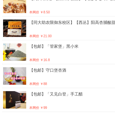
本网价 ￥
8.50
【同大助农限御东校区】【西丛】阳高杏脯酸甜
本网价 ￥
21.00
【包邮】「管家堡」黑小米
本网价 ￥
16.8
【包邮】守口堡杏酒
本网价 ￥
88
【包邮】「又见白登」手工醋
本网价 ￥
99