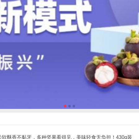
松软酥香不黏牙，多种坚果看得见，美味轻食无负担！430g装