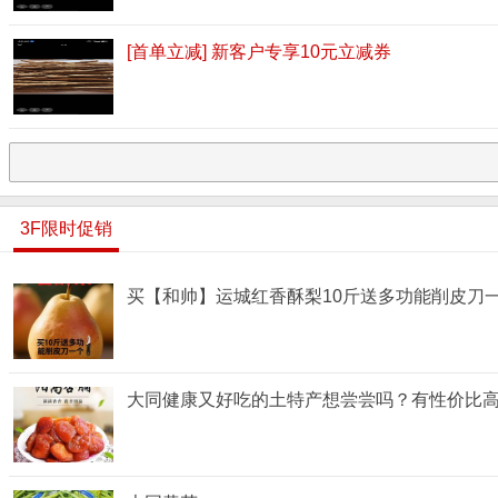
[首单立减] 新客户专享10元立减券
3F限时促销
买【和帅】运城红香酥梨10斤送多功能削皮刀
大同健康又好吃的土特产想尝尝吗？有性价比高