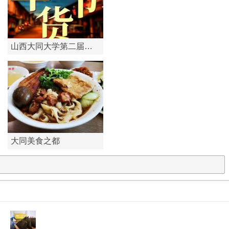
山西大同大学第二届助
大学生年货节大学生办！年
农增收年货节
货节从产品筛选、价格谈
判、运营销售、客户服务，
数据统...
大同美食之都
“美食之都”是联合国教科文组
织（UNESCO）所属的项目
创意城市网络(UCCN)成员城
市...