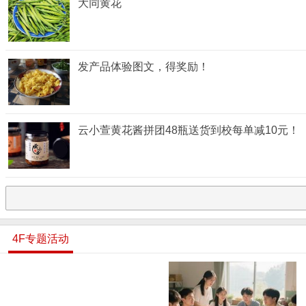
大同黄花
发产品体验图文，得奖励！
云小萱黄花酱拼团48瓶送货到校每单减10元！
4F专题活动