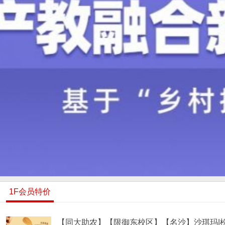
1F会员特价
【同大助农】【限御东校区】【名沙】沙琪玛|