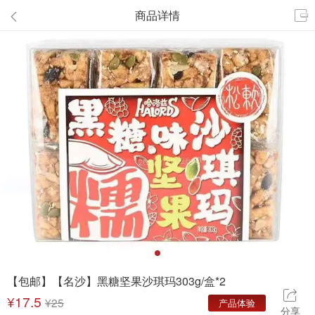
商品详情


【包邮】【名沙】黑糖坚果沙琪玛303g/盒*2

¥
17.5
¥25
分享