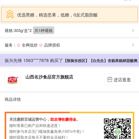
优选黑糖，精选坚果，低糖，0反式脂肪酸
规格:303g/盒*2
共1种规格
振兴先锋 1873***4508 购买了
[同大助农］[限御东校区]【名沙】沙琪玛经济实惠松软香甜坚果营养430g
服务：
全网低价
品牌授权


振兴先锋 1563***7878 购买了
【限御东校区】【白先生】杏糕果糕鲜甜酸爽软糯适口随时享用80克
振兴先锋 1563***7878 购买了
【限御东校区】【白先生】杏糕果糕鲜甜酸爽软糯适口随时享用80克
振兴先锋 1853***6677 购买了
【同大助农限御东校区】【西丛】阳高杏脯酸甜适口经济实惠无添加230克
山西名沙食品官方旗舰店
进店逛逛

振兴先锋 1983***2171 购买了
【同大助农】【御东校区】云冈特产 熔岩杏脯 软糯香甜果脯 230g袋
振兴先锋 1572***4838 购买了
（同大助农）（限御东校区）西丛杏脯
商品详情
振兴先锋 1572***4838 购买了
（同大助农）（限御东校区）西丛杏脯
关注惠联百城运营中心，
助农增收赚佣金
。
振兴先锋 1572***4838 购买了
（同大助农）（限御东校区）西丛杏脯
随时查看已购产品和快递进度！
随时参与本店无门槛抽奖赢免单(100%中奖)！
振兴先锋 1572***4838 购买了
（同大助农）（限御东校区）西丛杏脯
随时获取本店每天不重样会员福利！