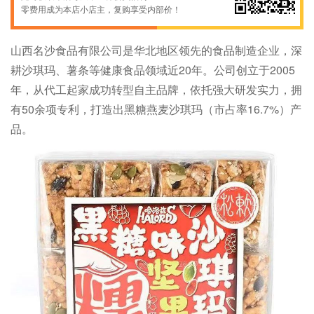
零费用成为本店小店主，复购享受内部价！
振兴先锋 1375***5293 购买了
【限御东校区】【百素珍】鹿茸菇脆香酥可口罐装/袋装
振兴先锋 1890***8010 购买了
【名沙】名沙沙琪玛 松软可口 坚果营养 经济实惠 430克
山西名沙食品有限公司是华北地区领先的食品制造企业，深
耕沙琪玛、薯条等健康食品领域近
20
年。公司创立于
2005
振兴先锋 1890***8010 购买了
【名沙】名沙沙琪玛 松软可口 坚果营养 经济实惠 430克
年，从代工起家成功转型自主品牌，依托强大研发实力，拥
振兴先锋 1552***6885 购买了
【同大助农】名沙沙琪玛 经济实惠 430g16小
有
50
余项专利，打造出黑糖燕麦沙琪玛（市占率
16.7%
）产
品。
振兴先锋 1552***6885 购买了
【同大助农】名沙沙琪玛 经济实惠 430g16小
振兴先锋 1558***3066 购买了
【同大助农】名沙沙琪玛 经济实惠 430g16小
振兴先锋 1552***6885 购买了
【同大助农】名沙沙琪玛 经济实惠 430g16小
振兴先锋 1523***9869 购买了
【名沙】沙琪玛松软香甜，坚果营养 健康零食，营养丰富 独立包装，新鲜卫生
振兴先锋 1551***2694 购买了
【同大助农】名沙沙琪玛 经济实惠 430g16小
振兴先锋 1551***2694 购买了
【同大助农】名沙沙琪玛 经济实惠 430g16小
振兴先锋 1552***4770 购买了
【同大助农限御东校区】【西丛】阳高杏脯酸甜适口经济实惠无添加230克