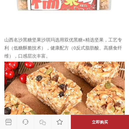
振兴先锋 1873***4508 购买了
[同大助农］[限御东校区]【名沙】沙琪玛经济实惠松软香甜坚果营养430g
振兴先锋 1563***7878 购买了
【限御东校区】【白先生】杏糕果糕鲜甜酸爽软糯适口随时享用80克
山西名沙黑糖坚果沙琪玛选用双优黑糖
+
精选坚果，工艺专
利（低糖酥脆技术），健康配方（
0
反式脂肪酸、高膳食纤
维），口感层次丰富。




立即购买